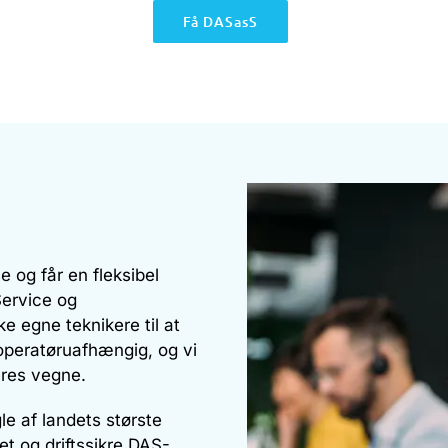
Få DASasS
 og får en fleksibel
Service og
ke egne teknikere til at
operatøruafhængig, og vi
eres vegne.
e af landets største
et og driftssikre DAS-