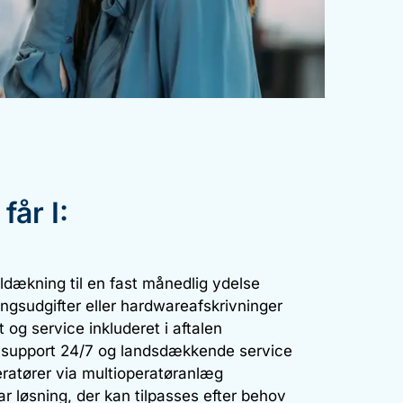
år I:
ldækning til en fast månedlig ydelse
ingsudgifter eller hardwareafskrivninger
t og service inkluderet i aftalen
, support 24/7 og landsdækkende service
eratører via multioperatøranlæg
ar løsning, der kan tilpasses efter behov