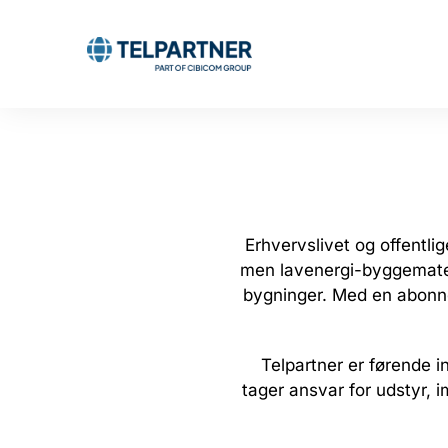
Skip
to
content
Erhvervslivet og offentli
men lavenergi-byggemateri
bygninger. Med en abonne
Telpartner er førende 
tager ansvar for udstyr, im