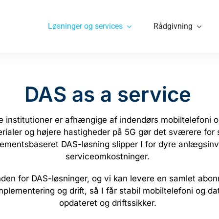
Løsninger og services
Rådgivning
DAS as a service
ge institutioner er afhængige af indendørs mobiltelefoni
aler og højere hastigheder på 5G gør det sværere for s
mentsbaseret DAS-løsning slipper I for dyre anlægsinv
serviceomkostninger.
inden for DAS-løsninger, og vi kan levere en samlet abo
plementering og drift, så I får stabil mobiltelefoni og da
opdateret og driftssikker.