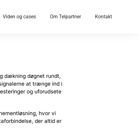
Viden og cases
Om Telpartner
Kontakt
 og dækning døgnet rundt,
ignalerne at trænge ind i
esteringer og uforudsete
nnementløsning, hvor vi
taforbindelse, der altid er